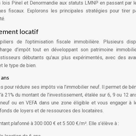
es lois Pinel et Denormandie aux statuts LMNP en passant par l
 fiscaux. Explorons les principales stratégies pour tirer p
té.
sement locatif
piliers de l’optimisation fiscale immobilière. Plusieurs disp
charge d’impôt tout en développant son patrimoine immobili
stisseurs débutants qu’aux plus expérimentés, avec des ava
t le type de bien.
2 ans
es pour réduire ses impôts via l’immobilier neuf. Il permet de bén
u’à 21% du montant de l’investissement, étalée sur 6, 9 ou 12 an
 neuf ou en VEFA dans une zone éligible et vous engager à l
afonds de loyers et de ressources des locataires.
tant plafonné à 300 000 € et 5 500 €/m². Elle s’élève à :