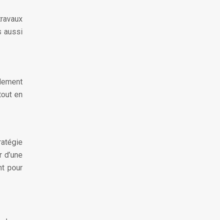
travaux
s aussi
alement
tout en
ratégie
r d’une
nt pour