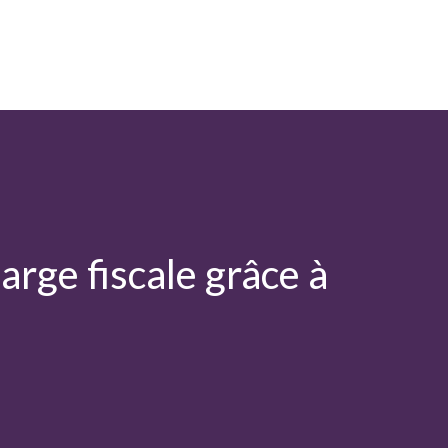
s/Gestion du patrimoine
Budget/Argent
rge fiscale grâce à