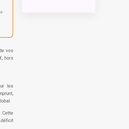
i-
 de vos
€, hors
our les
mprunt,
lobal.
. Cette
déficit