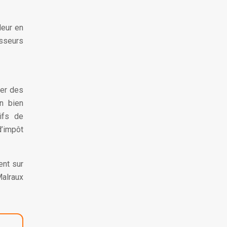
leur en
isseurs
ier des
n bien
ifs de
d’impôt
ent sur
Malraux