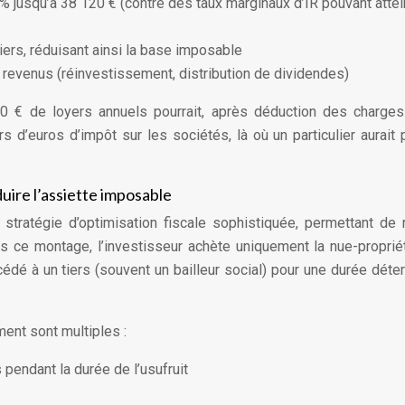
% jusqu’à 38 120 € (contre des taux marginaux d’IR pouvant atte
iers, réduisant ainsi la base imposable
s revenus (réinvestissement, distribution de dividendes)
0 € de loyers annuels pourrait, après déduction des charge
s d’euros d’impôt sur les sociétés, là où un particulier aurait 
re l’assiette imposable
 stratégie d’optimisation fiscale sophistiquée, permettant de 
s ce montage, l’investisseur achète uniquement la nue-proprié
cédé à un tiers (souvent un bailleur social) pour une durée déte
ent sont multiples :
endant la durée de l’usufruit