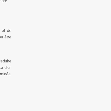
indre
s et de
pu être
réduire
té d’un
rminée,